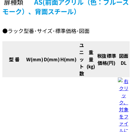
扉種類
AS(前面アクリル（色：ブルース
モーク）、背面スチール）
●ラック型番･サイズ･標準価格･図面
ユ
ニ
重
税抜標準
図面
型 番
W(mm)
D(mm)
H(mm)
ッ
量
価格(円)
DL
ト
(㎏)
数