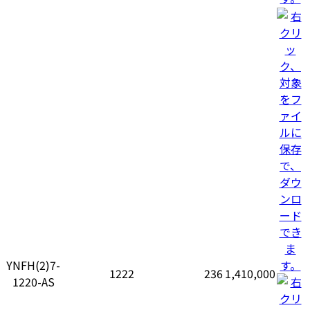
YNFH(2)7-
1222
236
1,410,000
1220-AS