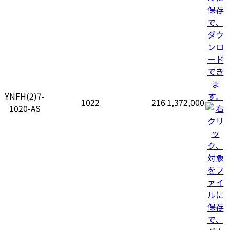
YNFH(2)7-
1022
216
1,372,000
1020-AS