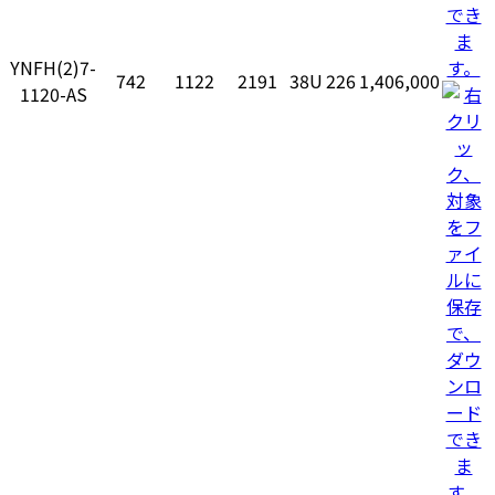
YNFH(2)7-
742
1122
2191
38U
226
1,406,000
1120-AS