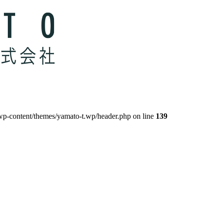
wp-content/themes/yamato-t.wp/header.php on line
139