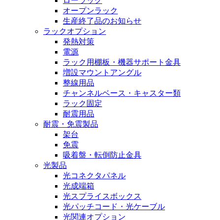
ローラック
オープンラック
生産終了品のお知らせ
ラックオプション
発熱対策
電源
ラック用棚板・機器サポート金具
増設マウントアングル
整線用品
チャンネルベース・キャスター類
ラック固定
耐震用品
耐震・免震製品
架台
免震
吸着盤・転倒防止金具
光製品
光コネクタパネル
光成端箱
光スプライスボックス
光パッチコード・光ケーブル
光関連オプション