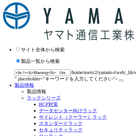
サイト全体から検索
製品一覧から検索
/home/users/2/yamato-t/web/_lib/
" placeholder="キーワードを入力してください">
製品情報
製品情報
ラックシリーズ
BCP対策
データセンター向けラック
サイレント（クーラー）ラック
スタンダードラック
セキュリティラック