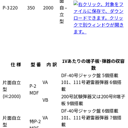
面
P-3
220
350
2000
自
–
立
型
1Vあたりの端子板･弾器の収容
仕 様
型 番
内 訳
数
DF-40号ジャック盤 5個搭載
VA
101、111号避雷器弾器 6個搭
片面自立
P-2
載
型
MDF
(H:2000)
200号試験弾器又は200号R端子
VB
板 9個搭載
DF-40号ジャック盤 6個搭載
VA
101、111号避雷器弾器 7個搭
片面自立
特P-2
載
型