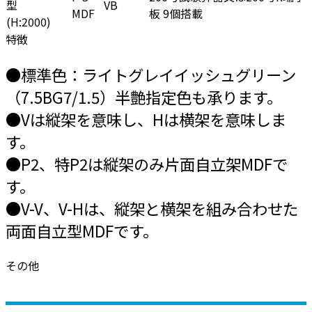
型
VB
MDF
板 9個搭載
(H:2000)
特徴
●標準色：ライトグレイイッシュグリーン
（7.5BG7/1.5）半艶指定色も承ります。
●Vは縦架を意味し、Hは横架を意味しま
す。
●P2、特P2は縦架のみ片面自立架MDFで
す。
●V-V、V-Hは、縦架と横架を組み合わせた
両面自立型MDFです。
その他