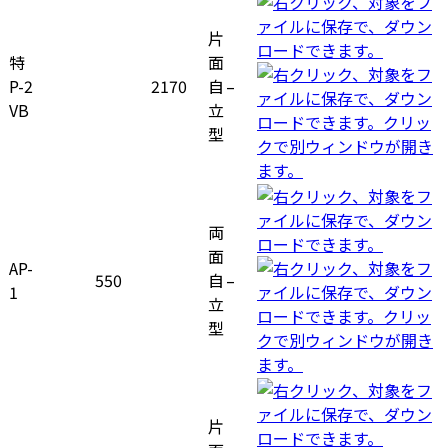
片
特
面
P-2
2170
自
–
VB
立
型
両
面
AP-
550
自
–
1
立
型
片