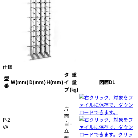
仕様
タ
重
型
W(mm)
D(mm)
H(mm)
イ
量
図面DL
番
プ
(㎏)
片
面
P-2
自
–
VA
立