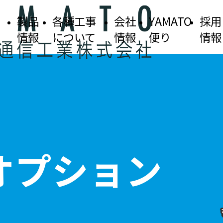
製品
各種工事
会社
YAMATO
採用
情報
について
情報
便り
情報
オプション