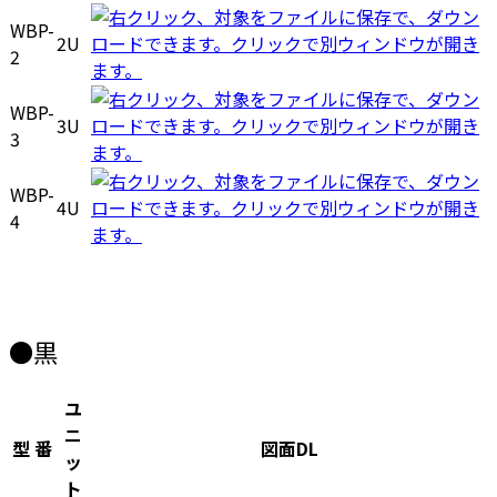
WBP-
2U
2
WBP-
3U
3
WBP-
4U
4
●黒
ユ
ニ
型 番
図面DL
ッ
ト