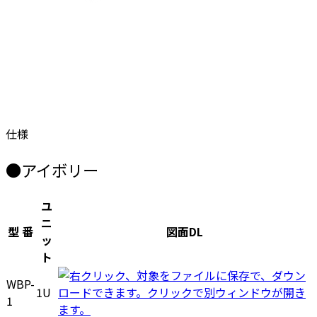
仕様
●アイボリー
ユ
ニ
型 番
図面DL
ッ
ト
WBP-
1U
1