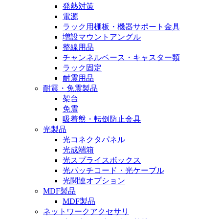
発熱対策
電源
ラック用棚板・機器サポート金具
増設マウントアングル
整線用品
チャンネルベース・キャスター類
ラック固定
耐震用品
耐震・免震製品
架台
免震
吸着盤・転倒防止金具
光製品
光コネクタパネル
光成端箱
光スプライスボックス
光パッチコード・光ケーブル
光関連オプション
MDF製品
MDF製品
ネットワークアクセサリ