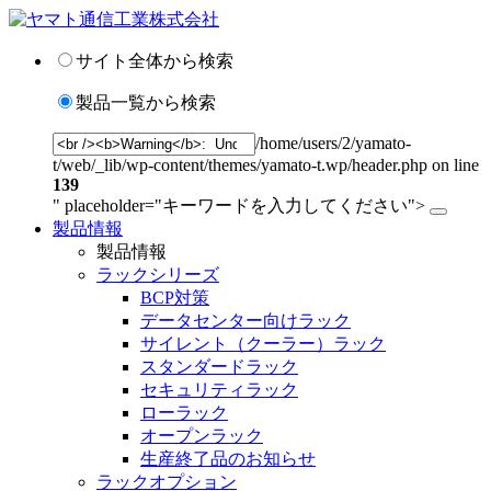
サイト全体から検索
製品一覧から検索
/home/users/2/yamato-
t/web/_lib/wp-content/themes/yamato-t.wp/header.php on line
139
" placeholder="キーワードを入力してください">
製品情報
製品情報
ラックシリーズ
BCP対策
データセンター向けラック
サイレント（クーラー）ラック
スタンダードラック
セキュリティラック
ローラック
オープンラック
生産終了品のお知らせ
ラックオプション