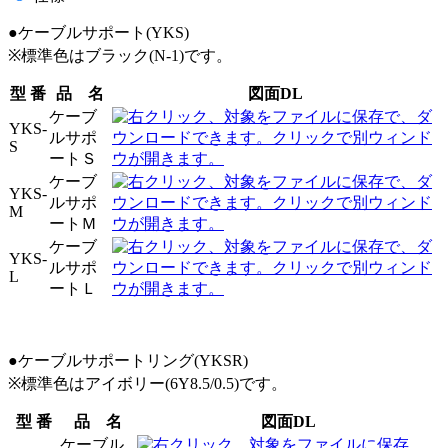
●ケーブルサポート(YKS)
※標準色はブラック(N-1)です。
型 番
品 名
図面DL
ケーブ
YKS-
ルサポ
S
ートＳ
ケーブ
YKS-
ルサポ
M
ートＭ
ケーブ
YKS-
ルサポ
L
ートＬ
●ケーブルサポートリング(YKSR)
※標準色はアイボリー(6Y8.5/0.5)です。
型 番
品 名
図面DL
ケーブル